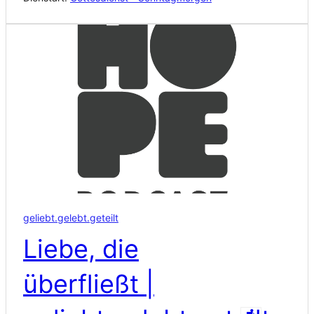
geliebt.gelebt.geteilt
Liebe, die
überfließt |