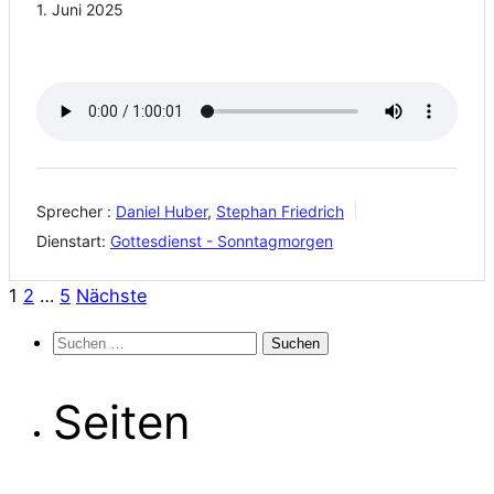
1. Juni 2025
Sprecher :
Daniel Huber
,
Stephan Friedrich
Dienstart:
Gottesdienst - Sonntagmorgen
Seitennummerierung
1
2
…
5
Nächste
Suchen
der
nach:
Beiträge
Seiten