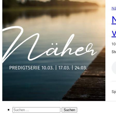
Nä
10
St
Sp
Suchen