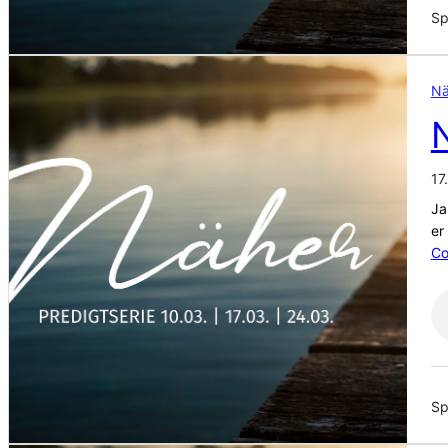
Sp
Nä
N
17
Ja
er
Co
Sp