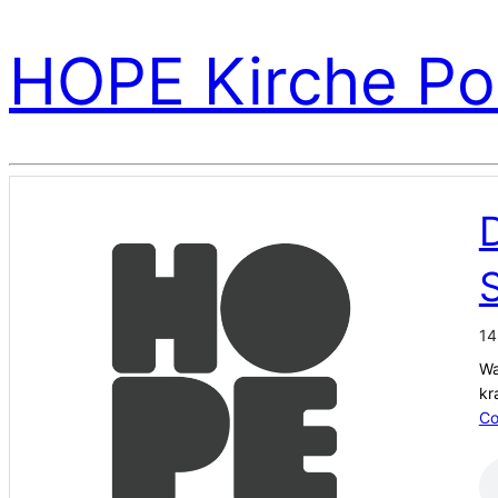
HOPE Kirche Po
D
S
14
Wa
kr
Co