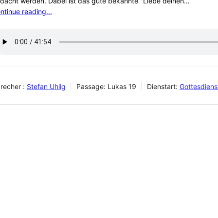
dacht werden. Dabei ist das gute bekannte "Liebe deinen…
ntinue reading...
recher :
Stefan Uhlig
Passage:
Lukas 19
Dienstart:
Gottesdien