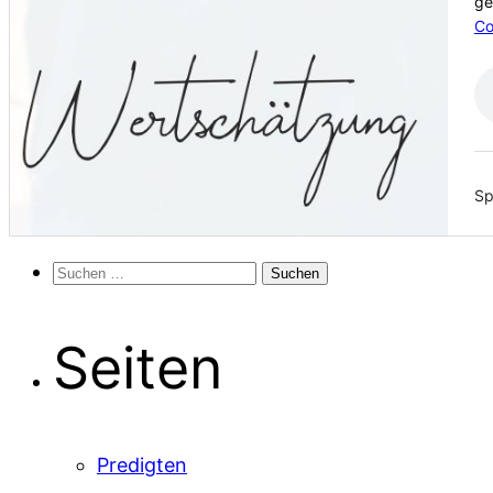
ge
Co
Sp
Suchen
nach:
Seiten
Predigten