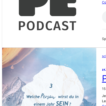
Co
Sp
sc
P
15
Je
Le