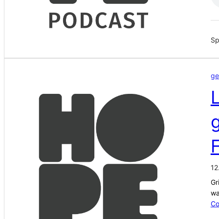
Sp
ge
L
g
F
12
Gr
wa
Co