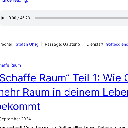
ntinue reading...
recher :
Stefan Uhlig
Passage:
Galater 5
Dienstart:
Gottesdien
haffe Raum
Schaffe Raum“ Teil 1: Wie 
mehr Raum in deinem Lebe
bekommt
 September 2024
sus verheißt Menschen ein von Gott erfülltes Leben. Dabei ist unser