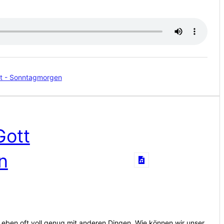
st - Sonntagmorgen
Gott
n
 Leben oft voll genug mit anderen Dingen. Wie können wir unser