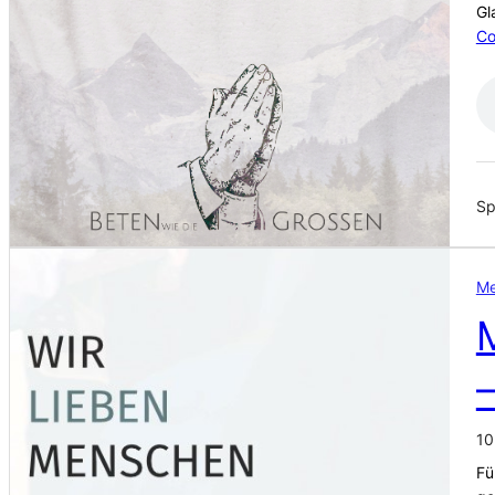
Gl
Co
Sp
Me
10
Fü