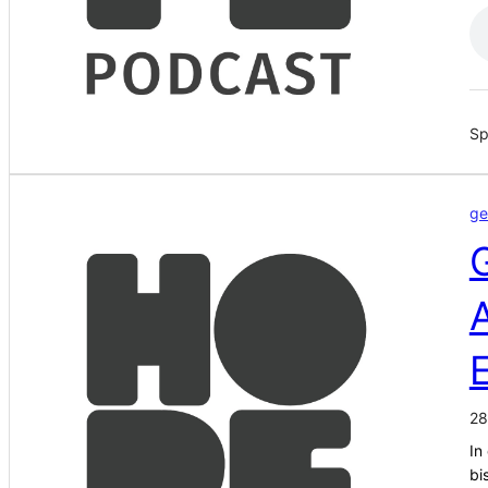
Sp
ge
A
28
In
bi