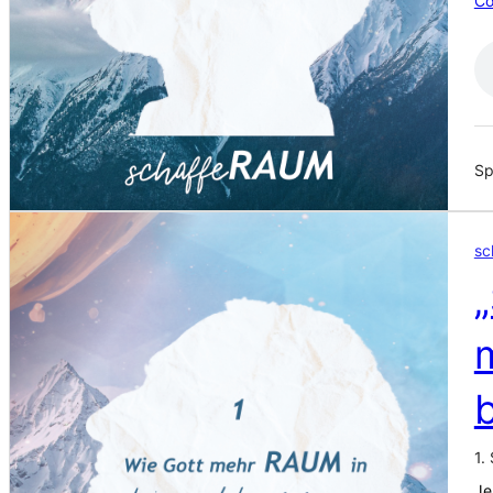
Co
Sp
sc
„
1.
Je