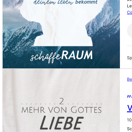
Le
Co
Sp
Be
„
10
Sc