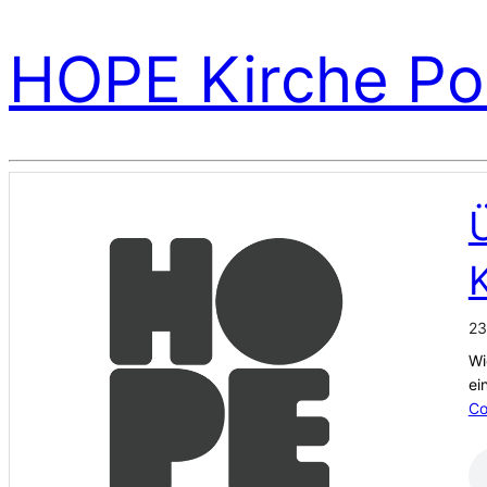
HOPE Kirche Po
23
Wi
ei
Co