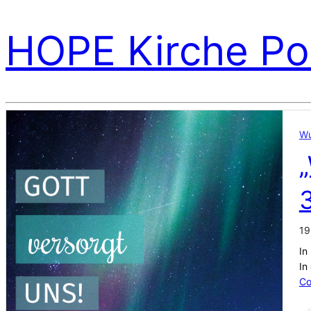
HOPE Kirche Po
Wu
3
19
In
In
Co