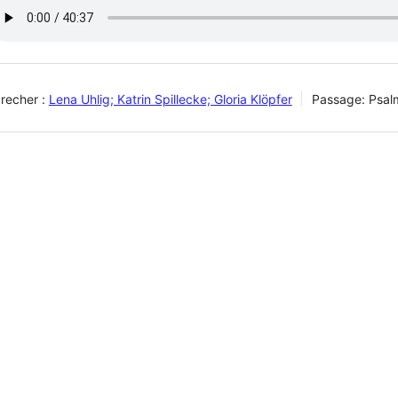
recher :
Lena Uhlig; Katrin Spillecke; Gloria Klöpfer
Passage:
Psal