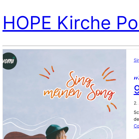
HOPE Kirche Po
Si
„
2.
Sc
de
Co