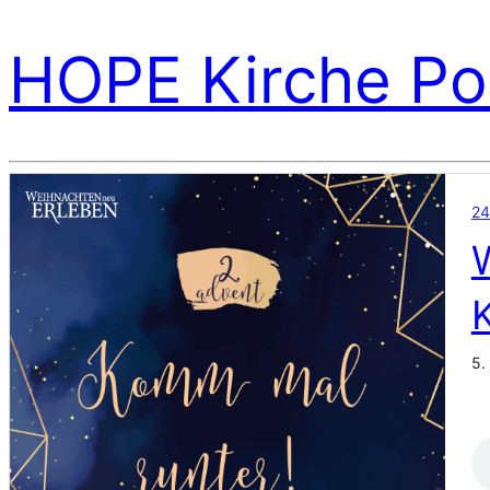
HOPE Kirche Po
24
5.