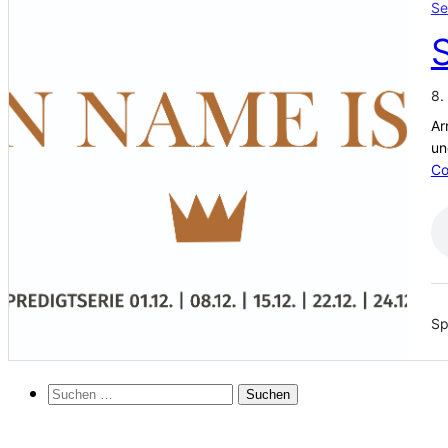
Se
8.
Ar
un
Co
Sp
Suchen
nach: