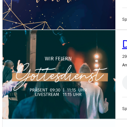
Sp
D
29
Ar
Sp