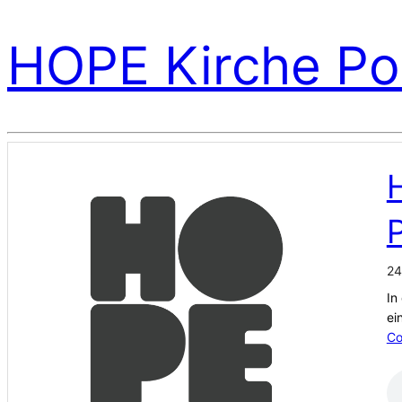
HOPE Kirche Po
H
P
24
In
ei
Co