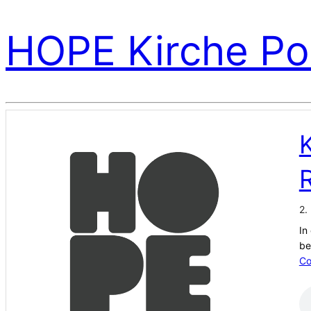
HOPE Kirche Po
K
2.
In
be
Co