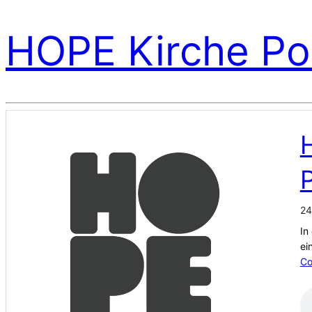
HOPE Kirche Po
H
P
24
In
ei
Co