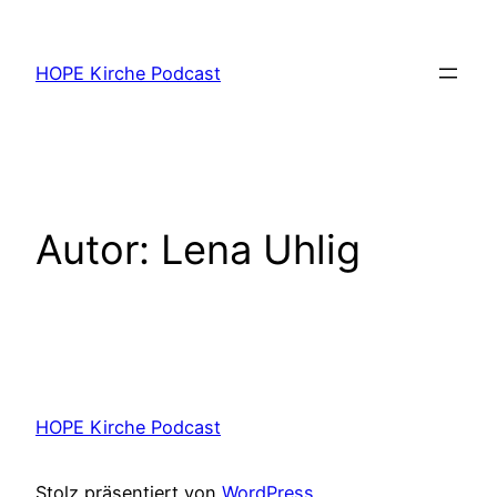
Zum
Inhalt
HOPE Kirche Podcast
springen
Autor:
Lena Uhlig
HOPE Kirche Podcast
Stolz präsentiert von
WordPress